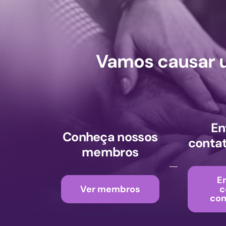
Vamos causar 
En
Conheça nossos
conta
membros
E
Ver membros
c
co