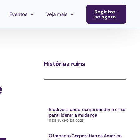
Registre-
Eventos
Veja mais
se agora
Conferência
Boletim informativo
Calendário de eventos
Blog
Histórias ruins
Eventos do ecossistema
Convocatória Cultura América Latina
e
Chamada para propostas Ecosistema Cultural MX
Biodiversidade: compreender a crise
para liderar a mudança
11 DE JUNHO DE 2026
O Impacto Corporativo na América