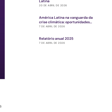
Latina
20 DE ABRIL DE 2026
América Latina na vanguarda da
crise climática: oportunidades
estratégicas para o ecossistema de
7 DE ABRIL DE 2026
impacto
Relatório anual 2025
7 DE ABRIL DE 2026
a