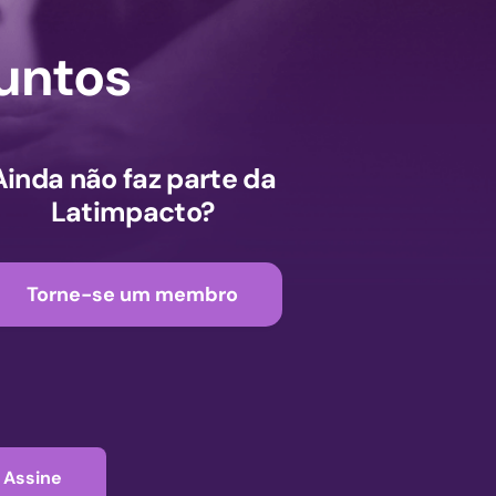
untos
Ainda não faz parte da
Latimpacto?
Torne-se um membro
Assine