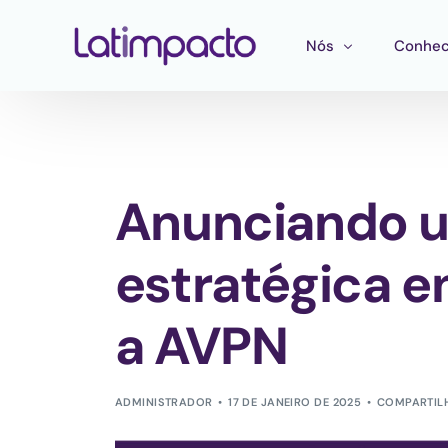
Nós
Conhec
Nossa equipe
Treina
Conselho de Admini
Ferram
Anunciando u
Conselho Consultivo
Mapeam
Publica
estratégica e
a AVPN
ADMINISTRADOR
17 DE JANEIRO DE 2025
COMPARTIL