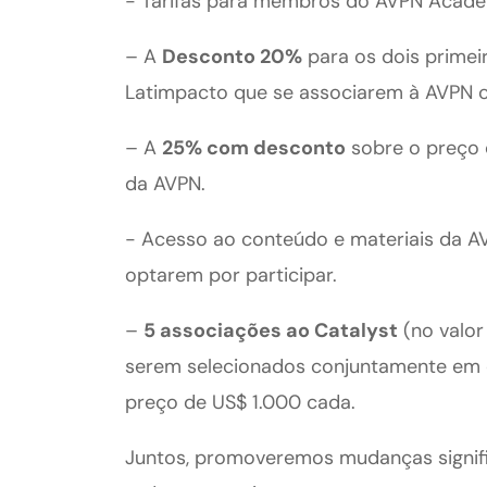
- Tarifas para membros do AVPN Acade
– A
Desconto 20%
para os dois prime
Latimpacto que se associarem à AVPN 
– A
25% com desconto
sobre o preço 
da AVPN.
- Acesso ao conteúdo e materiais da AVP
optarem por participar.
–
5 associações ao Catalyst
(no valor
serem selecionados conjuntamente em c
preço de US$ 1.000 cada.
Juntos, promoveremos mudanças signifi