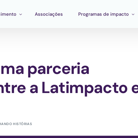
imento
Associações
Programas de impacto
mento
Impacto corporativo
stração
entas
Pan Amazon Program
ma parceria
 Estratégico
ento de ecossistemas
Cultura
ções
Catalytic Green Fund
ntre a Latimpacto 
Região da Prata
Fundo STEM
Laboratório Innature
HANDO HISTÓRIAS