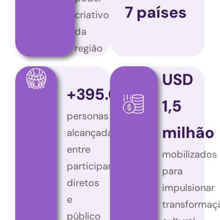
7 países
criativo
da
região
USD
+395.000
1,5
personas
milhão
alcançadas
entre
mobilizados
participantes
para
diretos
impulsionar
e
transformaç
público