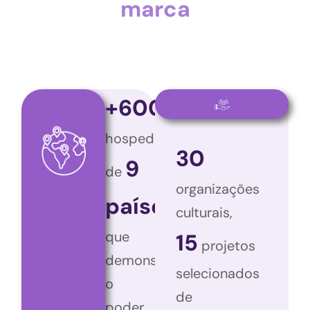
marca
+600
hospedagem
30
9
de
organizações
países
culturais,
que
15
projetos
demonstraram
selecionados
o
de
poder