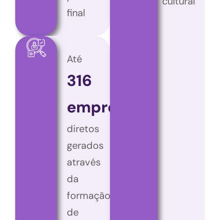
cultural
final
Até
316
empregos
diretos
gerados
através
da
formação
de