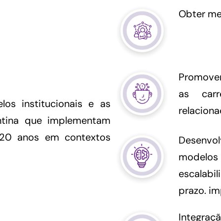
Obter me
Promover
as carr
os institucionais e as
relacion
ntina que implementam
20 anos em contextos
Desenvo
modelos 
escalabi
prazo. i
Integraçã