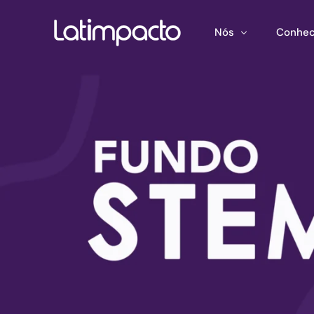
Nós
Conhec
Nossa equipe
Treina
Conselho de Admini
Ferram
Conselho Consultivo
Mapeam
Publica