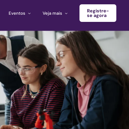
Registre-
Eventos
Veja mais
se agora
Conferência
Boletim informativo
Calendário de eventos
Blog
Eventos do ecossistema
Convocatória Cultura América Latina
Chamada para propostas Ecosistema Cultural MX