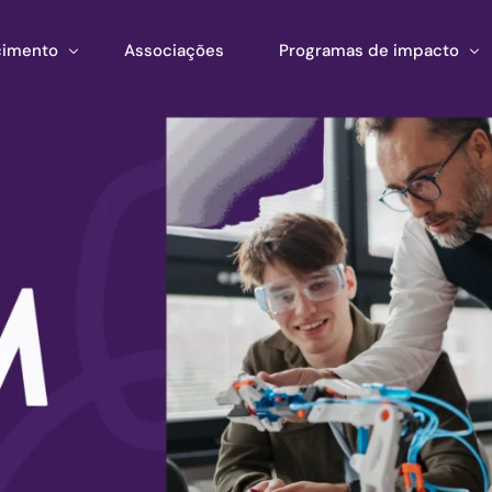
imento
Associações
Programas de impacto
mento
Impacto corporativo
stração
entas
Pan Amazon Program
 Estratégico
ento de ecossistemas
Cultura
ções
Catalytic Green Fund
Região da Prata
Fundo STEM
Laboratório Innature