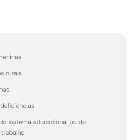
meninas
 rurais
enas
deficiências
 do sistema educacional ou do
trabalho