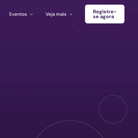
Registre-
Eventos
Veja mais
se agora
Conferência
Boletim informativo
Calendário de eventos
Blog
Eventos do ecossistema
Convocatória Cultura América Latina
Chamada para propostas Ecosistema Cultural MX