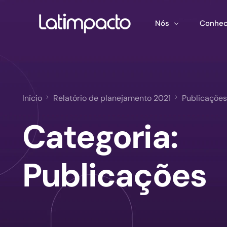
Nós
Conhec
Nossa equipe
Treina
Conselho de Admini
Ferram
Início
Relatório de planejamento 2021
Publicações
Conselho Consultivo
Mapeam
Categoria:
Publica
Publicações