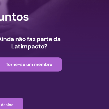
untos
Ainda não faz parte da
Latimpacto?
Torne-se um membro
Assine