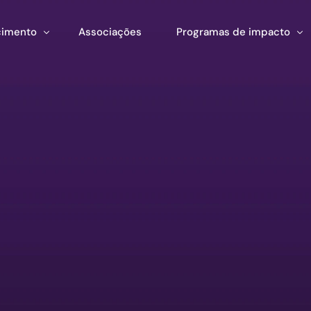
imento
Associações
Programas de impacto
mento
Impacto corporativo
stração
entas
Pan Amazon Program
 Estratégico
ento de ecossistemas
Cultura
ções
Catalytic Green Fund
Região da Prata
Fundo STEM
Laboratório Innature