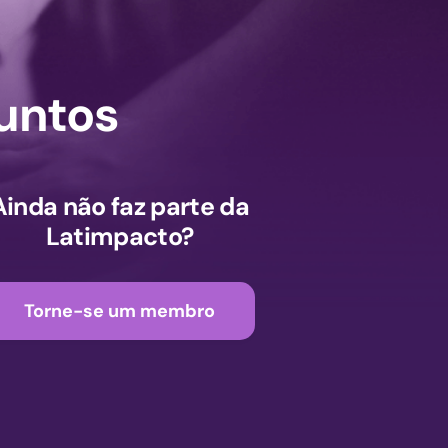
untos
Ainda não faz parte da
Latimpacto?
Torne-se um membro