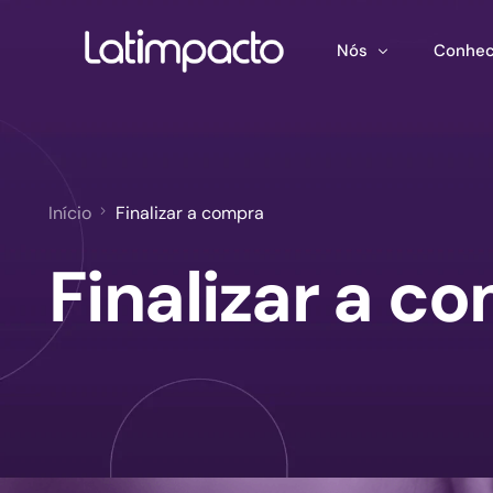
Nós
Conhec
Nossa equipe
Treina
Conselho de Admini
Ferram
Início
Finalizar a compra
Conselho Consultivo
Mapeam
Finalizar a c
Publica