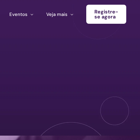
Registre-
Eventos
Veja mais
se agora
Conferência
Boletim informativo
Calendário de eventos
Blog
Eventos do ecossistema
Convocatória Cultura América Latina
Chamada para propostas Ecosistema Cultural MX