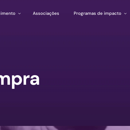
imento
Associações
Programas de impacto
mento
Impacto corporativo
stração
entas
Pan Amazon Program
 Estratégico
ento de ecossistemas
Cultura
ompra
ções
Catalytic Green Fund
Região da Prata
Fundo STEM
Laboratório Innature