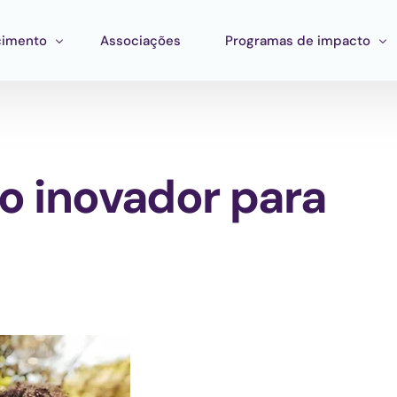
imento
Associações
Programas de impacto
mento
Impacto corporativo
stração
entas
Pan Amazon Program
o inovador para
 Estratégico
ento de ecossistemas
Cultura
ções
Catalytic Green Fund
Região da Prata
Fundo STEM
Laboratório Innature