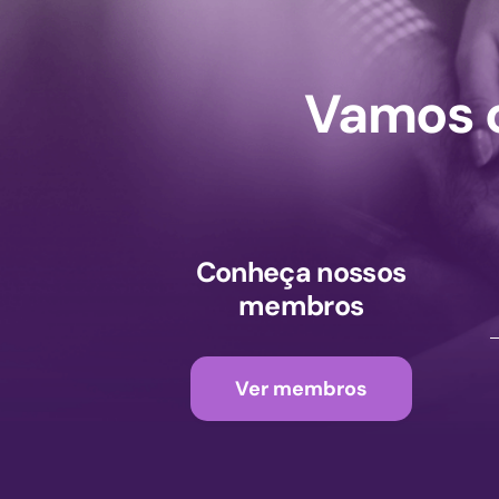
Vamos c
Conheça nossos
membros
Ver membros