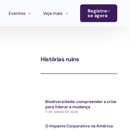
Registre-
Eventos
Veja mais
se agora
Conferência
Boletim informativo
Calendário de eventos
Blog
Histórias ruins
Eventos do ecossistema
Convocatória Cultura América Latina
Chamada para propostas Ecosistema Cultural MX
Biodiversidade: compreender a crise
para liderar a mudança
11 DE JUNHO DE 2026
O Impacto Corporativo na América