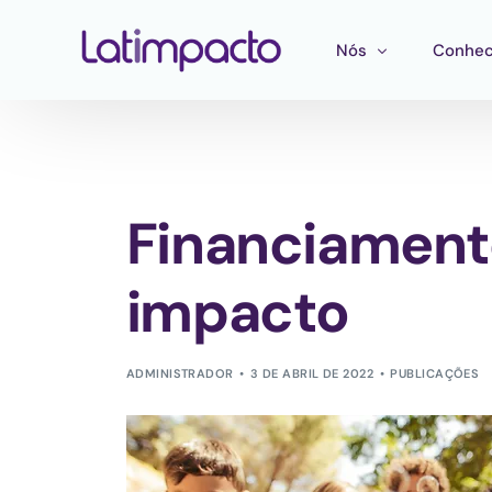
Nós
Conhec
Nossa equipe
Treina
Conselho de Admini
Ferram
Financiament
Conselho Consultivo
Mapeam
Publica
impacto
ADMINISTRADOR
3 DE ABRIL DE 2022
PUBLICAÇÕES