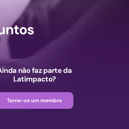
untos
Ainda não faz parte da
Latimpacto?
Torne-se um membro