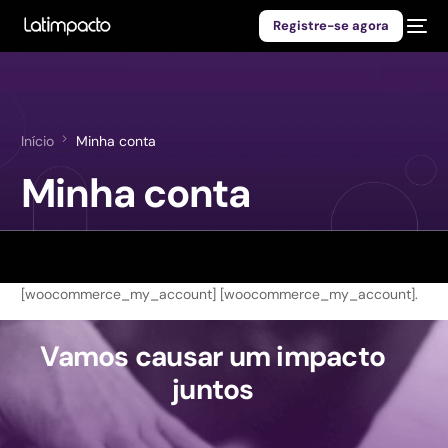
Registre-se agora
Início
Minha conta
Minha conta
[woocommerce_my_account] [woocommerce_my_account].
Vamos causar um impacto
juntos