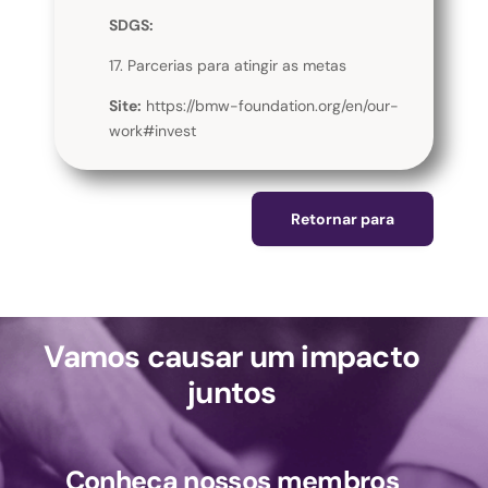
SDGS:
17. Parcerias para atingir as metas
Site:
https://bmw-foundation.org/en/our-
work#invest
Retornar para
Vamos causar um impacto
juntos
Conheça nossos membros