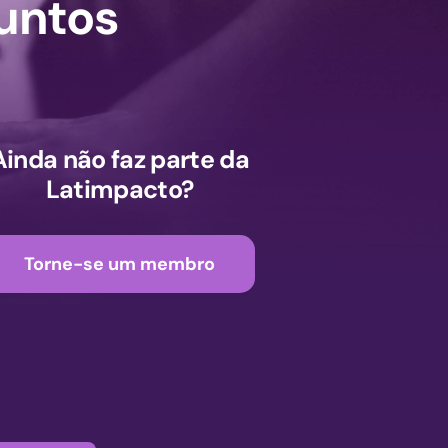
untos
Ainda não faz parte da
Latimpacto?
Torne-se um membro