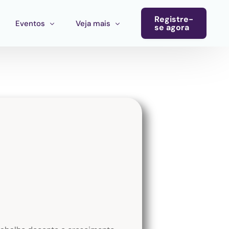
Registre-
Eventos
Veja mais
se agora
Conferência
Boletim informativo
Calendário de eventos
Blog
Eventos do ecossistema
Convocatória Cultura América Latina
Chamada para propostas Ecosistema Cultural MX