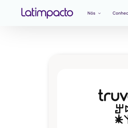
Nós
Conhec
Nossa equipe
Treina
Conselho de Admini
Ferram
Conselho Consultivo
Mapeam
Publica