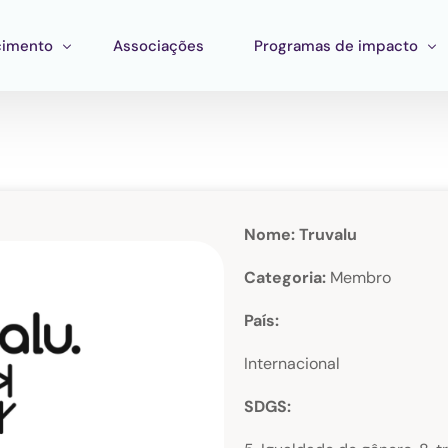
imento
Associações
Programas de impacto
mento
Impacto corporativo
stração
entas
Pan Amazon Program
 Estratégico
ento de ecossistemas
Cultura
Nome: Truvalu
ções
Catalytic Green Fund
Categoria:
Membro
Região da Prata
País:
Fundo STEM
Internacional
Laboratório Innature
SDGS: