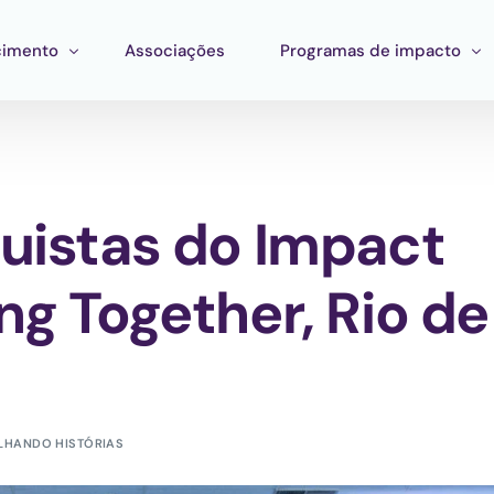
imento
Associações
Programas de impacto
mento
Impacto corporativo
stração
entas
Pan Amazon Program
uistas do Impact
 Estratégico
ento de ecossistemas
Cultura
ções
Catalytic Green Fund
ng Together, Rio de
Região da Prata
Fundo STEM
Laboratório Innature
LHANDO HISTÓRIAS