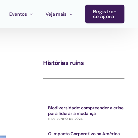
Registre-
Eventos
Veja mais
se agora
Conferência
Boletim informativo
Calendário de eventos
Blog
Histórias ruins
Eventos do ecossistema
Convocatória Cultura América Latina
Chamada para propostas Ecosistema Cultural MX
Biodiversidade: compreender a crise
para liderar a mudança
11 DE JUNHO DE 2026
O Impacto Corporativo na América