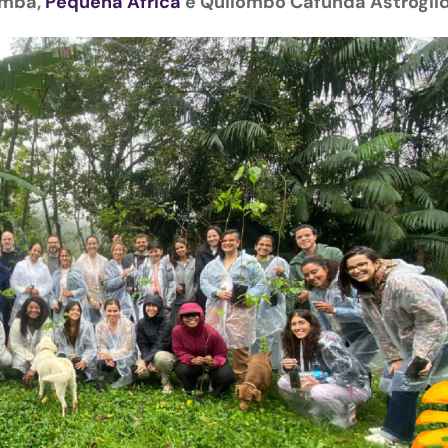
amba,
Pequena África
e Quilombo Cafundá Astrogild