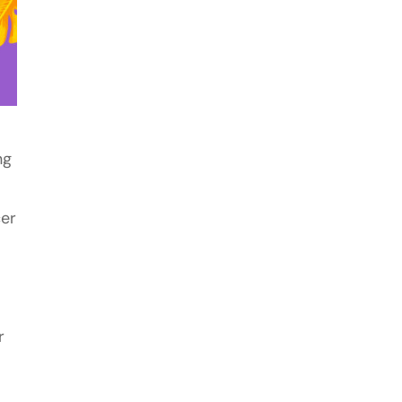
ng
cer
a
r