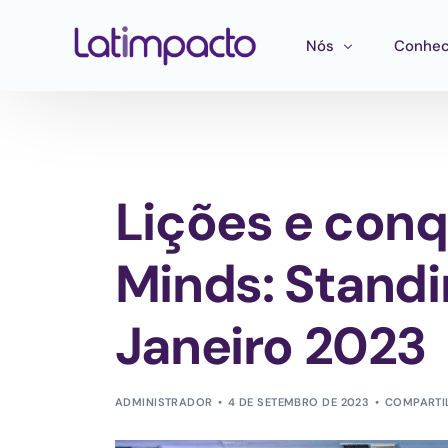
Nós
Conhec
Nossa equipe
Treina
Conselho de Admini
Ferram
Lições e conq
Conselho Consultivo
Mapeam
Publica
Minds: Standi
Janeiro 2023
ADMINISTRADOR
4 DE SETEMBRO DE 2023
COMPARTI