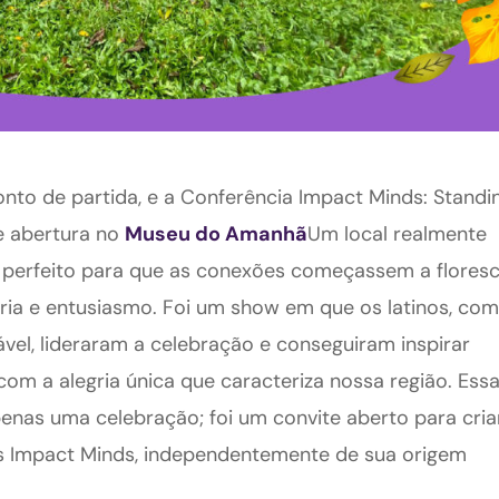
onto de partida, e a Conferência Impact Minds: Standi
e abertura no
Museu do Amanhã
Um local realmente
o perfeito para que as conexões começassem a flores
ria e entusiasmo. Foi um show em que os latinos, com
ável, lideraram a celebração e conseguiram inspirar
com a alegria única que caracteriza nossa região. Ess
penas uma celebração; foi um convite aberto para cria
os Impact Minds, independentemente de sua origem