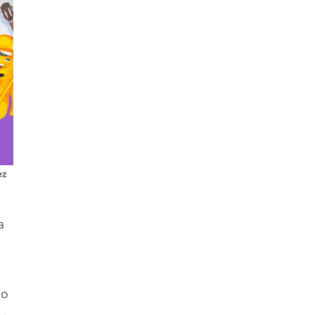
ez
a
io