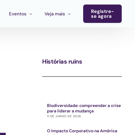
Registre-
Eventos
Veja mais
se agora
Conferência
Boletim informativo
Calendário de eventos
Blog
Histórias ruins
Eventos do ecossistema
Convocatória Cultura América Latina
Chamada para propostas Ecosistema Cultural MX
Biodiversidade: compreender a crise
para liderar a mudança
11 DE JUNHO DE 2026
O Impacto Corporativo na América