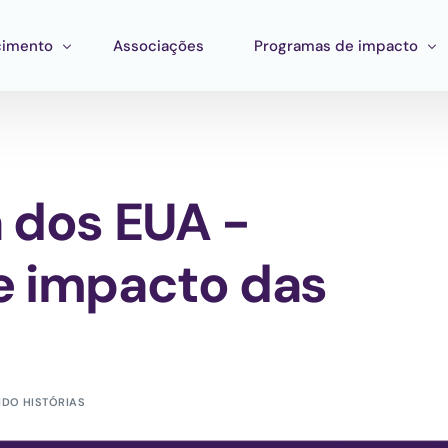
imento
Associações
Programas de impacto
mento
Impacto corporativo
stração
entas
Pan Amazon Program
 dos EUA -
 Estratégico
ento de ecossistemas
Cultura
ções
Catalytic Green Fund
e impacto das
Região da Prata
Fundo STEM
Laboratório Innature
DO HISTÓRIAS