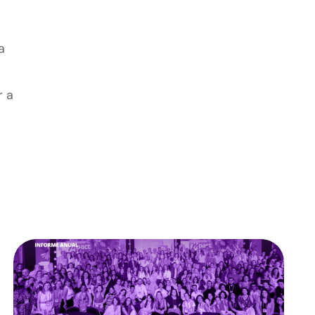
a
r a