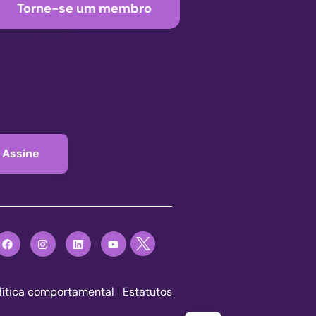
Torne-se um membro
Assine
lítica comportamental
|
Estatutos