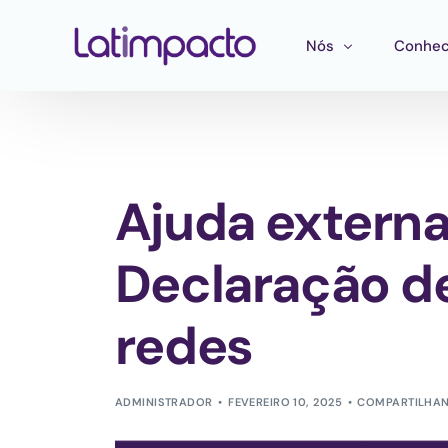
Nós
Conhec
Nossa equipe
Treina
Conselho de Admini
Ferram
Ajuda externa
Conselho Consultivo
Mapeam
Publica
Declaração d
redes
ADMINISTRADOR
FEVEREIRO 10, 2025
COMPARTILHAN