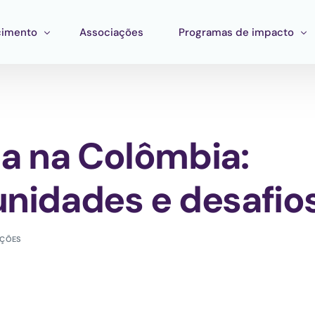
imento
Associações
Programas de impacto
mento
Impacto corporativo
stração
entas
Pan Amazon Program
a na Colômbia:
 Estratégico
ento de ecossistemas
Cultura
ções
Catalytic Green Fund
unidades e desafio
Região da Prata
Fundo STEM
AÇÕES
Laboratório Innature