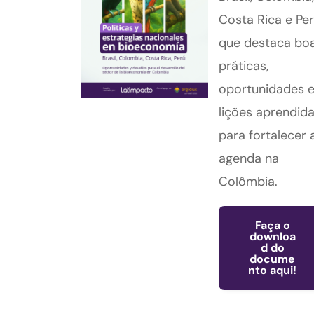
Costa Rica e Per
que destaca bo
práticas,
oportunidades 
lições aprendid
para fortalecer 
agenda na
Colômbia.
Faça o
downloa
d do
docume
nto aqui!