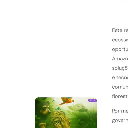
Este r
ecossi
oportu
Amazôn
soluçõ
e tecn
comuni
florest
Por me
govern