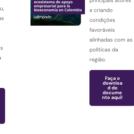
principais atores
u,
e criando
as
condições
favoráveis
e
alinhadas com as
as
políticas da
a
região.
Faça o
downloa
d do
docume
nto aqui!