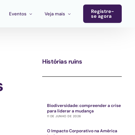
Registre-
Eventos
Veja mais
se agora
Conferência
Boletim informativo
Calendário de eventos
Blog
Histórias ruins
Eventos do ecossistema
Convocatória Cultura América Latina
s
Chamada para propostas Ecosistema Cultural MX
Biodiversidade: compreender a crise
para liderar a mudança
11 DE JUNHO DE 2026
O Impacto Corporativo na América