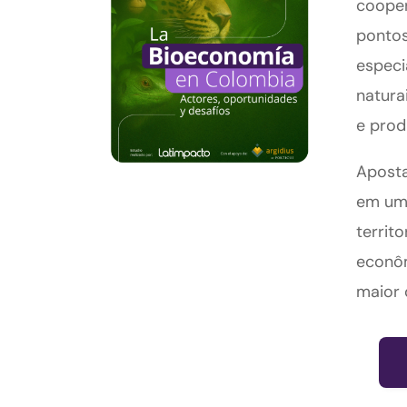
cooper
pontos
especi
natura
e prod
Aposta
em um
territ
econôm
maior 