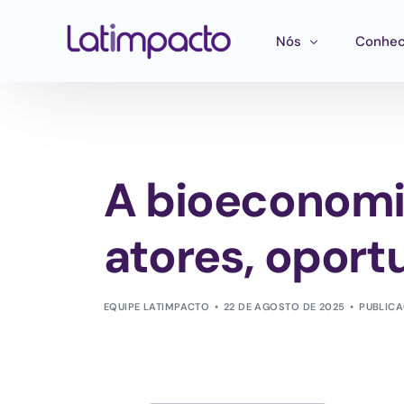
Nós
Conhec
Nossa equipe
Treina
Conselho de Admini
Ferram
A bioeconomi
Conselho Consultivo
Mapeam
Publica
atores, oport
EQUIPE LATIMPACTO
22 DE AGOSTO DE 2025
PUBLIC