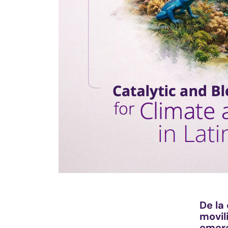
De la
movil
emerg