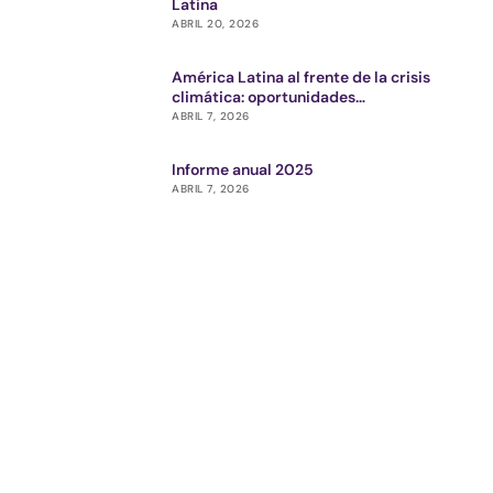
Latina
ABRIL 20, 2026
América Latina al frente de la crisis
climática: oportunidades
estratégicas para el ecosistema de
ABRIL 7, 2026
impacto
Informe anual 2025
ABRIL 7, 2026