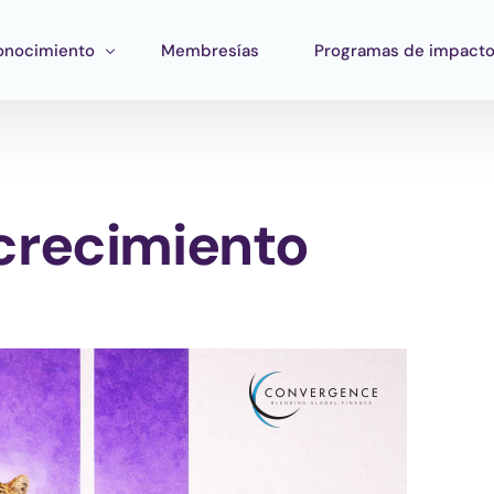
onocimiento
Membresías
Programas de impact
ormación
Impacto Corporativo
rramientas
Pan Amazon Program
l crecimiento
atégico
peo del ecosistema
Cultura
blicaciones
Fondo Verde Catalítico
Región Plateada
Fondo STEM
Innature Lab