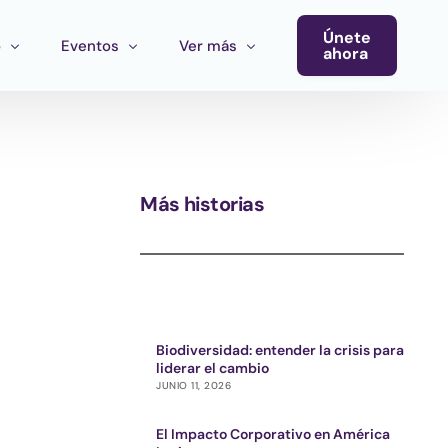
Únete
o
Eventos
Ver más
ahora
Conferencia
Newsletter
Calendario de Eventos
Blog
Más historias
Eventos del Ecosistema
Convocatoria Cultura Latinoamérica
Convocatoria Ecosistema Cultural MX
Biodiversidad: entender la crisis para
liderar el cambio
JUNIO 11, 2026
El Impacto Corporativo en América