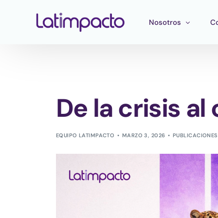
Nosotros
C
Nuestro equipo
F
Consejo directivo
He
De la crisis a
Consejo Asesor Estr
Ma
Pu
EQUIPO LATIMPACTO
MARZO 3, 2026
PUBLICACIONES