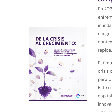
En 202
enfren
inunda
riesgo
contex
rápida,
Estímu
crisis
para d
Este c
capita
innova