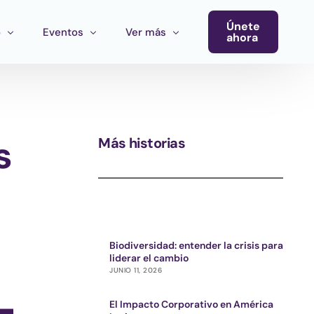
Únete
o
Eventos
Ver más
ahora
Conferencia
Newsletter
Calendario de Eventos
Blog
s
Más historias
Eventos del Ecosistema
Convocatoria Cultura Latinoamérica
Convocatoria Ecosistema Cultural MX
Biodiversidad: entender la crisis para
liderar el cambio
JUNIO 11, 2026
El Impacto Corporativo en América