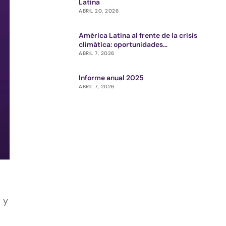
Latina
ABRIL 20, 2026
América Latina al frente de la crisis
climática: oportunidades
estratégicas para el ecosistema de
ABRIL 7, 2026
impacto
Informe anual 2025
ABRIL 7, 2026
 y