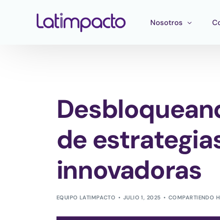
Nosotros
C
Nuestro equipo
F
Consejo directivo
He
Desbloqueand
Consejo Asesor Estr
Ma
Pu
de estrategia
innovadoras
EQUIPO LATIMPACTO
JULIO 1, 2025
COMPARTIENDO H