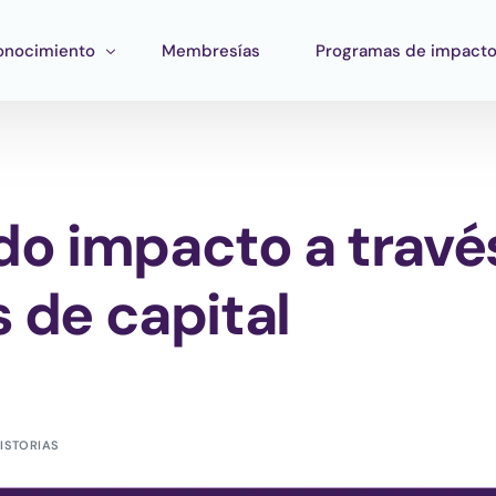
onocimiento
Membresías
Programas de impact
ormación
Impacto Corporativo
rramientas
Pan Amazon Program
o impacto a travé
atégico
peo del ecosistema
Cultura
blicaciones
Fondo Verde Catalítico
s de capital
Región Plateada
Fondo STEM
Innature Lab
ISTORIAS