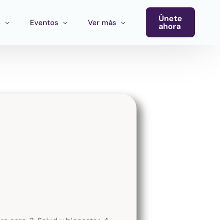
Únete
o
Eventos
Ver más
ahora
Conferencia
Newsletter
Calendario de Eventos
Blog
Eventos del Ecosistema
Convocatoria Cultura Latinoamérica
Convocatoria Ecosistema Cultural MX