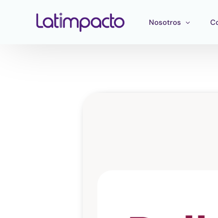
Nosotros
C
Nuestro equipo
F
Consejo directivo
He
Consejo Asesor Estr
Ma
Pu