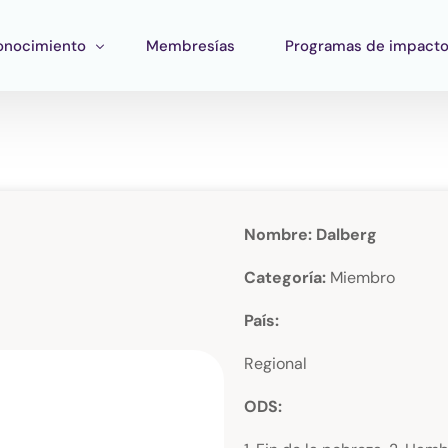
onocimiento
Membresías
Programas de impact
ormación
Impacto Corporativo
rramientas
Pan Amazon Program
atégico
peo del ecosistema
Cultura
Nombre: Dalberg
blicaciones
Fondo Verde Catalítico
Categoría:
Miembro
Región Plateada
País:
Fondo STEM
Regional
Innature Lab
ODS: