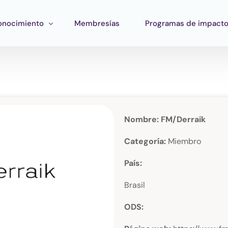
onocimiento
Membresías
Programas de impact
ormación
Impacto Corporativo
rramientas
Pan Amazon Program
atégico
peo del ecosistema
Cultura
Nombre: FM/Derraik
blicaciones
Fondo Verde Catalítico
Categoría:
Miembro
Región Plateada
País:
Fondo STEM
Brasil
Innature Lab
ODS: