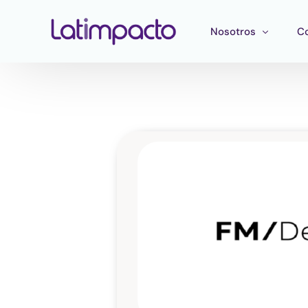
Nosotros
C
Nuestro equipo
F
Consejo directivo
He
Consejo Asesor Estr
Ma
Pu