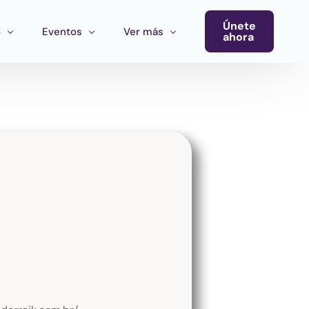
Únete
o
Eventos
Ver más
ahora
Conferencia
Newsletter
Calendario de Eventos
Blog
Eventos del Ecosistema
Convocatoria Cultura Latinoamérica
Convocatoria Ecosistema Cultural MX