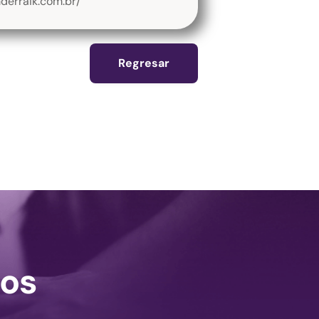
derraik.com.br/
Regresar
os