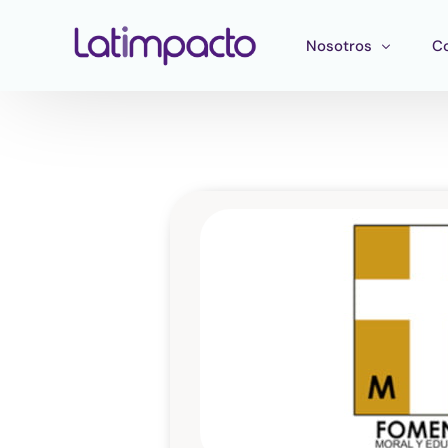
Nosotros
C
Nuestro equipo
F
Consejo directivo
He
Consejo Asesor Estr
Ma
Pu