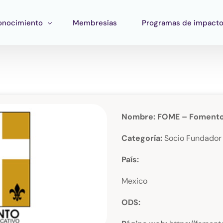
onocimiento
Membresías
Programas de impact
ormación
Impacto Corporativo
rramientas
Pan Amazon Program
atégico
peo del ecosistema
Cultura
Nombre: FOME – Fomento 
blicaciones
Fondo Verde Catalítico
Categoría:
Socio Fundador
Región Plateada
País:
Fondo STEM
Mexico
Innature Lab
ODS: