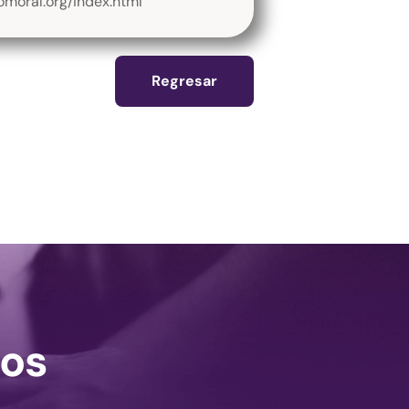
omoral.org/index.html
Regresar
os