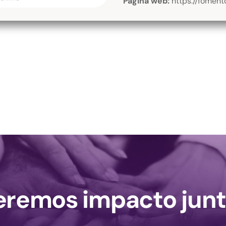
Página web:
https://foment
remos impacto junt