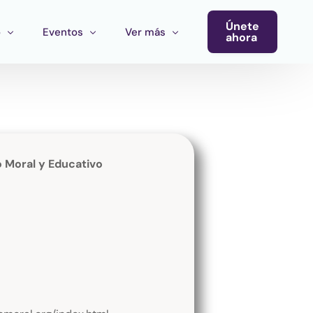
Únete
o
Eventos
Ver más
ahora
Conferencia
Newsletter
Calendario de Eventos
Blog
Eventos del Ecosistema
Moral y Educativo
Convocatoria Cultura Latinoamérica
Convocatoria Ecosistema Cultural MX