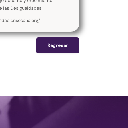
bajo decente y crecimiento
e las Desigualdades
ndacionsesana.org/
Regresar