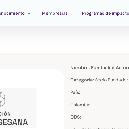
onocimiento
Membresías
Programas de impact
ormación
Impacto Corporativo
rramientas
Pan Amazon Program
atégico
peo del ecosistema
Cultura
Nombre: Fundación Artur
blicaciones
Fondo Verde Catalítico
Categoría:
Socio Fundador
Región Plateada
País:
Fondo STEM
Colombia
Innature Lab
ODS: