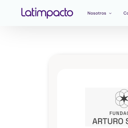
Nosotros
C
Nuestro equipo
F
Consejo directivo
He
Consejo Asesor Estr
Ma
Pu