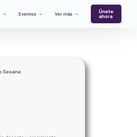
Únete
o
Eventos
Ver más
ahora
Conferencia
Newsletter
Calendario de Eventos
Blog
Eventos del Ecosistema
o Sesana
Convocatoria Cultura Latinoamérica
Convocatoria Ecosistema Cultural MX