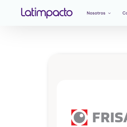
Nosotros
C
Nuestro equipo
F
Consejo directivo
He
Consejo Asesor Estr
Ma
Pu