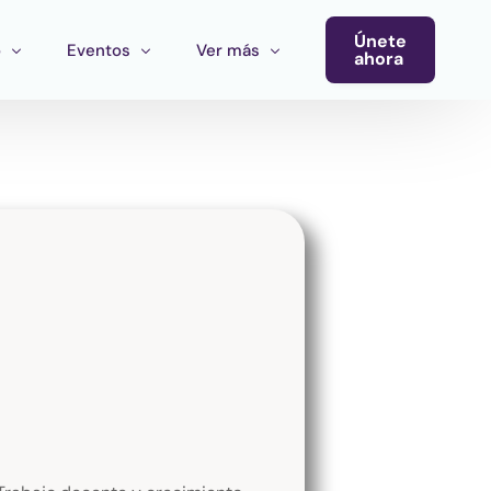
Únete
o
Eventos
Ver más
ahora
Conferencia
Newsletter
Calendario de Eventos
Blog
Eventos del Ecosistema
Convocatoria Cultura Latinoamérica
Convocatoria Ecosistema Cultural MX