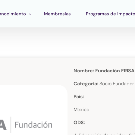
onocimiento
Membresías
Programas de impact
ormación
Impacto Corporativo
rramientas
Pan Amazon Program
atégico
peo del ecosistema
Cultura
Nombre: Fundación FRISA
blicaciones
Fondo Verde Catalítico
Categoría:
Socio Fundador
Región Plateada
País:
Fondo STEM
Mexico
Innature Lab
ODS: