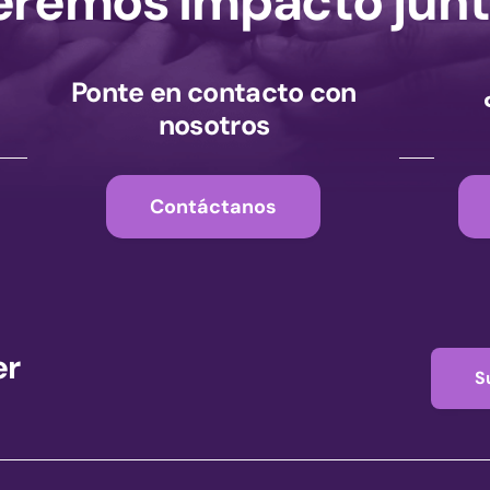
remos impacto junt
Ponte en contacto con
nosotros
Contáctanos
er
S