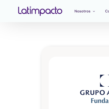
Nosotros
C
Nuestro equipo
F
Consejo directivo
He
Consejo Asesor Estr
Ma
Pu