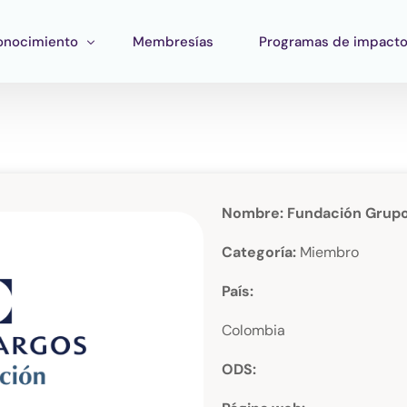
onocimiento
Membresías
Programas de impact
ormación
Impacto Corporativo
rramientas
Pan Amazon Program
atégico
peo del ecosistema
Cultura
Nombre: Fundación Grup
blicaciones
Fondo Verde Catalítico
Categoría:
Miembro
Región Plateada
País:
Fondo STEM
Colombia
Innature Lab
ODS: