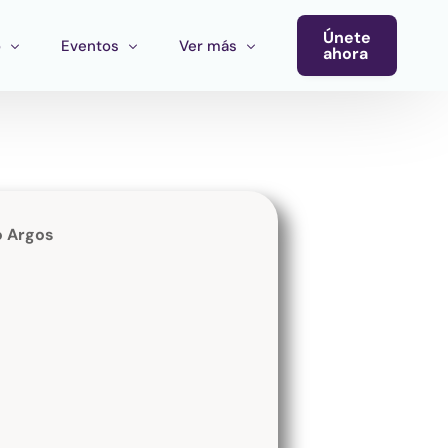
Únete
o
Eventos
Ver más
ahora
Conferencia
Newsletter
Calendario de Eventos
Blog
Eventos del Ecosistema
o Argos
Convocatoria Cultura Latinoamérica
Convocatoria Ecosistema Cultural MX