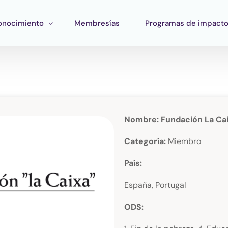
onocimiento
Membresías
Programas de impact
ormación
Impacto Corporativo
rramientas
Pan Amazon Program
atégico
peo del ecosistema
Cultura
Nombre: Fundación La Ca
blicaciones
Fondo Verde Catalítico
Categoría:
Miembro
Región Plateada
País:
Fondo STEM
España, Portugal
Innature Lab
ODS: