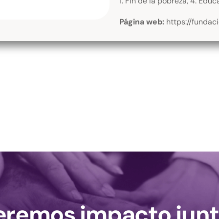
1. Fin de la pobreza, 4. Edu
Página web:
https://fundaci
remos impacto junt