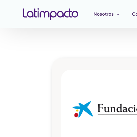
Nosotros
C
Nuestro equipo
F
Consejo directivo
He
Consejo Asesor Estr
Ma
Pu