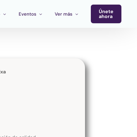
Únete
o
Eventos
Ver más
ahora
Conferencia
Newsletter
Calendario de Eventos
Blog
Eventos del Ecosistema
ixa
Convocatoria Cultura Latinoamérica
Convocatoria Ecosistema Cultural MX