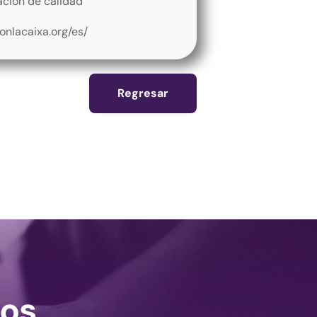
cación de calidad
onlacaixa.org/es/
Regresar
os