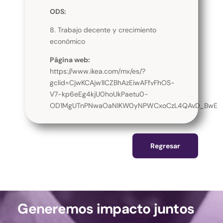
ODS:
8. Trabajo decente y crecimiento
económico
Página web:
https://www.ikea.com/mx/es/?
gclid=CjwKCAjw1ICZBhAzEiwAFfvFhOS-
V7-kp6eEg4kjU0hoUkPaetu0-
OD1MgUTnPNwaOaNIKW0yNPWCxoCzL4QAvD_BwE
Regresar
Generemos impacto juntos