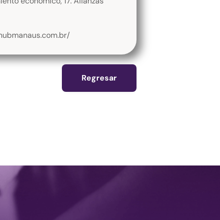
iento económico, 17. Alianzas
thubmanaus.com.br/
Regresar