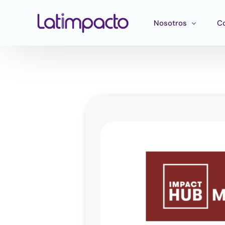
Nosotros
C
Nuestro equipo
F
Consejo directivo
He
Consejo Asesor Estr
Ma
Pu