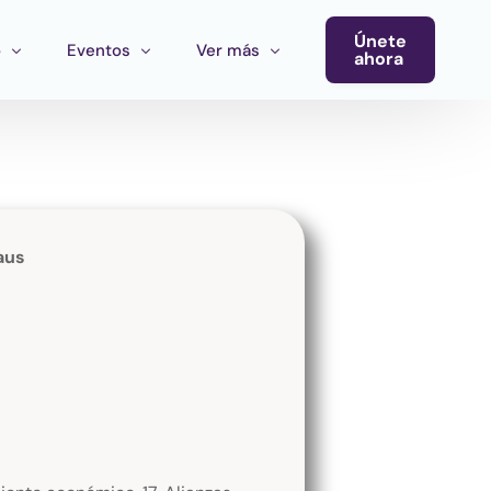
Únete
o
Eventos
Ver más
ahora
Conferencia
Newsletter
Calendario de Eventos
Blog
Eventos del Ecosistema
aus
Convocatoria Cultura Latinoamérica
Convocatoria Ecosistema Cultural MX