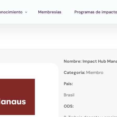
onocimiento
Membresías
Programas de impact
ormación
Impacto Corporativo
rramientas
Pan Amazon Program
atégico
peo del ecosistema
Cultura
Nombre: Impact Hub Man
blicaciones
Fondo Verde Catalítico
Categoría:
Miembro
Región Plateada
País:
Fondo STEM
Brasil
Innature Lab
ODS: