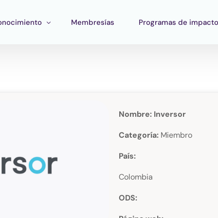
onocimiento
Membresías
Programas de impact
ormación
Impacto Corporativo
rramientas
Pan Amazon Program
atégico
peo del ecosistema
Cultura
Nombre: Inversor
blicaciones
Fondo Verde Catalítico
Categoría:
Miembro
Región Plateada
País:
Fondo STEM
Colombia
Innature Lab
ODS: