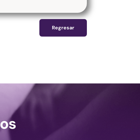
Regresar
os