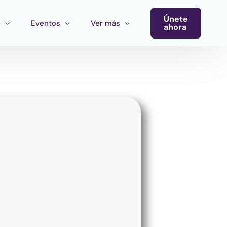
Únete
o
Eventos
Ver más
ahora
Conferencia
Newsletter
Calendario de Eventos
Blog
Eventos del Ecosistema
Convocatoria Cultura Latinoamérica
Convocatoria Ecosistema Cultural MX