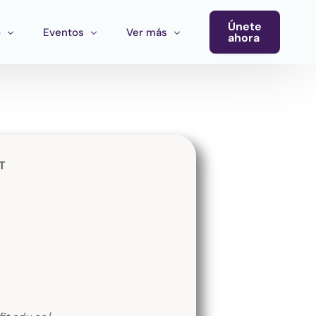
Únete
o
Eventos
Ver más
ahora
Conferencia
Newsletter
Calendario de Eventos
Blog
Eventos del Ecosistema
T
Convocatoria Cultura Latinoamérica
Convocatoria Ecosistema Cultural MX