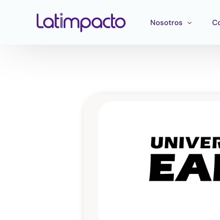
Nosotros
C
Nuestro equipo
F
Consejo directivo
He
Consejo Asesor Estr
Ma
Pu