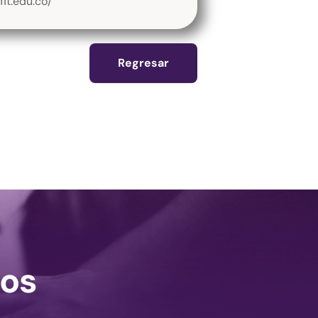
it.edu.co/
Regresar
os