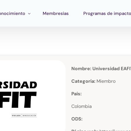
onocimiento
Membresías
Programas de impact
ormación
Impacto Corporativo
rramientas
Pan Amazon Program
atégico
peo del ecosistema
Cultura
Nombre: Universidad EAFI
blicaciones
Fondo Verde Catalítico
Categoría:
Miembro
Región Plateada
País:
Fondo STEM
Colombia
Innature Lab
ODS: