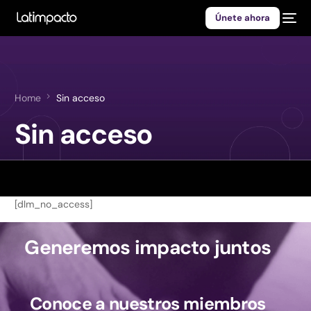
Únete ahora
Home
Sin acceso
Sin acceso
[dlm_no_access]
Generemos impacto juntos
Conoce a nuestros miembros