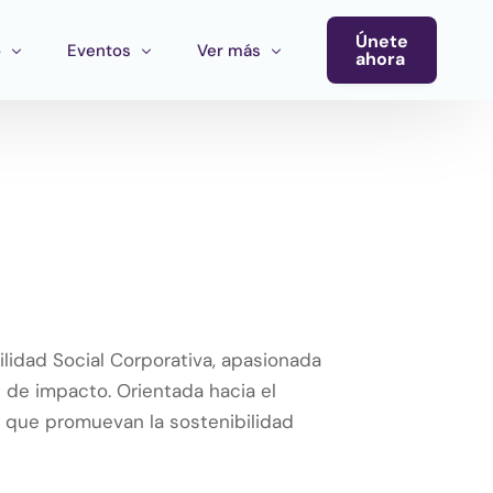
Únete
o
Eventos
Ver más
ahora
Conferencia
Newsletter
Calendario de Eventos
Blog
Eventos del Ecosistema
Convocatoria Cultura Latinoamérica
Convocatoria Ecosistema Cultural MX
lidad Social Corporativa, apasionada
s de impacto. Orientada hacia el
s que promuevan la sostenibilidad