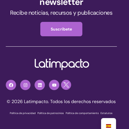
newsletter
Recibe noticias, recursos y publicaciones
Suscríbete
© 2026 Latimpacto. Todos los derechos reservados
Política de privacidad
|
Política de patrocinios
|
Política de comportamiento
|
Estatutos
Únete ahora