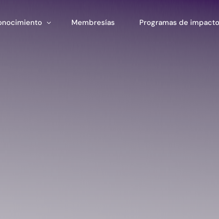
onocimiento
Membresías
Programas de impact
ormación
Impacto Corporativo
rramientas
Pan Amazon Program
atégico
peo del ecosistema
Cultura
blicaciones
Fondo Verde Catalítico
Región Plateada
Fondo STEM
Innature Lab