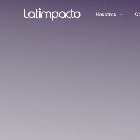
Nosotros
C
Nuestro equipo
F
Consejo directivo
He
Consejo Asesor Estr
Ma
Pu