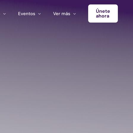
Únete
o
Eventos
Ver más
ahora
Conferencia
Newsletter
Calendario de Eventos
Blog
Eventos del Ecosistema
Convocatoria Cultura Latinoamérica
Convocatoria Ecosistema Cultural MX