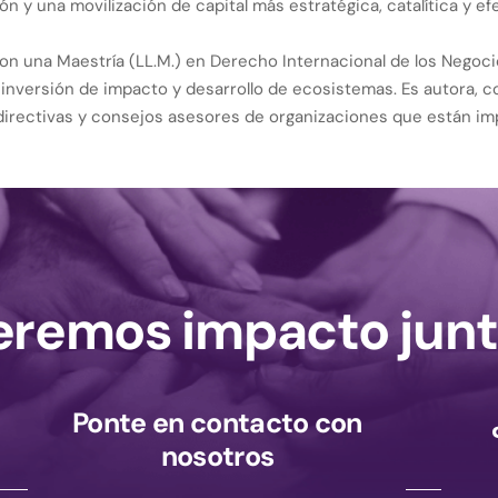
ón y una movilización de capital más estratégica, catalítica y ef
n una Maestría (LL.M.) en Derecho Internacional de los Negoci
a, inversión de impacto y desarrollo de ecosistemas. Es autora, 
directivas y consejos asesores de organizaciones que están im
remos impacto junt
Ponte en contacto con
nosotros