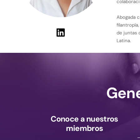
colaboraci
Abogada co
filantropí
de juntas 
Latina.
Gene
Conoce a nuestros
miembros