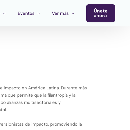
Únete
o
Eventos
Ver más
ahora
Conferencia
Newsletter
Calendario de Eventos
Blog
Eventos del Ecosistema
Convocatoria Cultura Latinoamérica
Convocatoria Ecosistema Cultural MX
n de impacto en América Latina. Durante más
a que permite que la filantropía y la
do alianzas multisectoriales y
tal.
nversionistas de impacto, promoviendo la