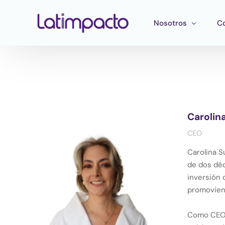
Nosotros
C
Nuestro equipo
F
Consejo directivo
He
Consejo Asesor Estr
Ma
Carolin
Pu
CEO
Carolina S
de dos déc
inversión 
promoviend
Como CEO d