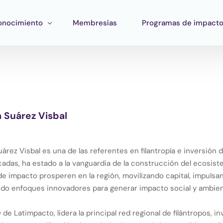
onocimiento
Membresías
Programas de impact
ormación
Impacto Corporativo
rramientas
Pan Amazon Program
atégico
peo del ecosistema
Cultura
a Suárez Visbal
blicaciones
Fondo Verde Catalítico
Región Plateada
uárez Visbal es una de las referentes en filantropía e inversió
Fondo STEM
adas, ha estado a la vanguardia de la construcción del ecosistem
de impacto prosperen en la región, movilizando capital, impulsan
Innature Lab
o enfoques innovadores para generar impacto social y ambien
e Latimpacto, lidera la principal red regional de filántropos, i