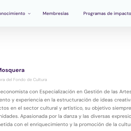
onocimiento
Membresías
Programas de impact
ormación
Impacto Corporativo
rramientas
Pan Amazon Program
atégico
peo del ecosistema
Cultura
Mosquera
blicaciones
Fondo Verde Catalítico
ra del Fondo de Cultura
Región Plateada
economista con Especialización en Gestión de las Artes 
Fondo STEM
nto y experiencia en la estructuración de ideas creativa
Innature Lab
tos en el sector cultural y artístico, su objetivo siempr
idades. Apasionada por la danza y las diversas expresio
ida con el enriquecimiento y la promoción de la cultur