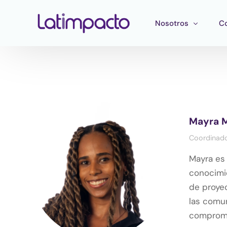
Nosotros
C
Nuestro equipo
F
Consejo directivo
He
Consejo Asesor Estr
Ma
Mayra 
Pu
Coordinado
Mayra es 
conocimie
de proyec
las comun
compromet