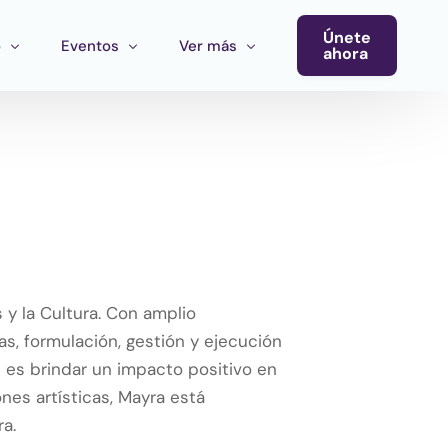
Únete
o
Eventos
Ver más
ahora
Conferencia
Newsletter
Calendario de Eventos
Blog
Eventos del Ecosistema
Convocatoria Cultura Latinoamérica
Convocatoria Ecosistema Cultural MX
y la Cultura. Con amplio
s, formulación, gestión y ejecución
e es brindar un impacto positivo en
nes artísticas, Mayra está
a.